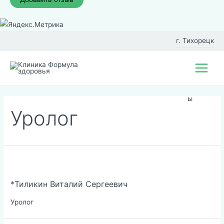
Перейти
к
г. Тихорецк
содержимому
Фил
Main
иал
Menu
ы
Уролог
*Тиликин Виталий Сергеевич
Уролог