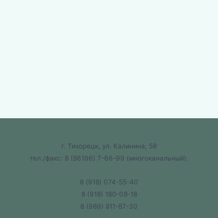
г. Тихорецк, ул. Калинина, 58
тел./факс:
8 (86196) 7-66-99
(многоканальный).
8 (918) 074-55-40
8 (918) 180-08-18
8 (989) 811-87-30