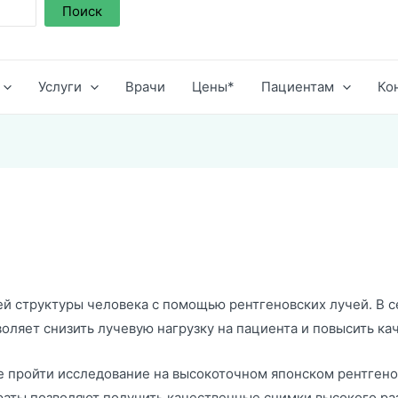
Поиск
Услуги
Врачи
Цены*
Пациентам
Ко
ей структуры человека с помощью рентгеновских лучей. В 
оляет снизить лучевую нагрузку на пациента и повысить ка
 пройти исследование на высокоточном японском рентген
араты позволяют получить качественные снимки высокого 