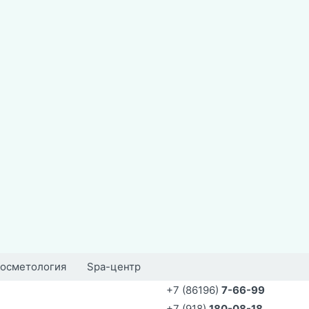
осметология
Spa-центр
+7 (86196)
7-66-99
+7 (918)
180-08-18