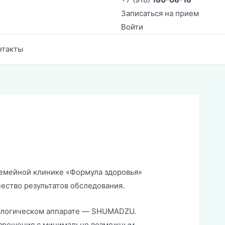
Записаться на прием
Войти
нтакты
семейной клинике «Формула здоровья»
чество результатов обследования.
ологическом аппарате — SHUMADZU.
разрешения с минимально возможным