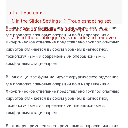
To fix it you can:
1. In the Slider Settings -> Troubleshooting set
В нашем центре функционирует хирургическое отделение,
option:
Put JS Includes To Body
option to true.
где проводят плановые операции по 8 направлениям.
2. Find the double jquery.js include and remove it.
Хирургическое отделение представлено группой опытных
хирургов отличается высоким уровнем диагностики,
технологичными и современными операционными,
комфортным стационаром.
В нашем центре функционирует хирургическое отделение,
где проводят плановые операции по 8 направлениям.
Хирургическое отделение представлено группой опытных
хирургов отличается высоким уровнем диагностики,
технологичными и современными операционными,
комфортным стационаром.
Благодаря применению современных лапароскопических