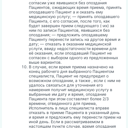
согласии уже явившихся без опоздания
Пациентов, ожидающих время приема, принять
опоздавшего Пациент а и оказать ему
медицинскую услугу; — принять опоздавшего
Пациента, с его согласия, после того, как
будет завершен прием следующего (-их) за
ним по записи Пациентов, явившихся без
опоздания; — предложить опоздавшему
Пациенту перенести запись на другое время и
дату; — отказать в оказании медицинской
услуги, ввиду недостаточности времени для
её оказания, если опоздавший Пациент не
согласен с выбором одного из предложенных
выше вариантов.
В случае, если время приема назначено на
конец рабочего дня выбранного Пациентом
специалиста, Пациент не предупредил о
возможном опоздании, а также , если с ним не
удалось связаться для уточнения его
намерения получит медицинскую услугу в
выбранные им дату и время, опоздание
Пациента при этом составляет более 2/3
времени, отведенного для приема,
Исполнитель в лице специалиста вправе
отказать в приеме Пациента в указанный день
и время и предложить ему перенести прием на
иной день. Если в рассматриваемом в
настоящем пункте случае, время опоздания