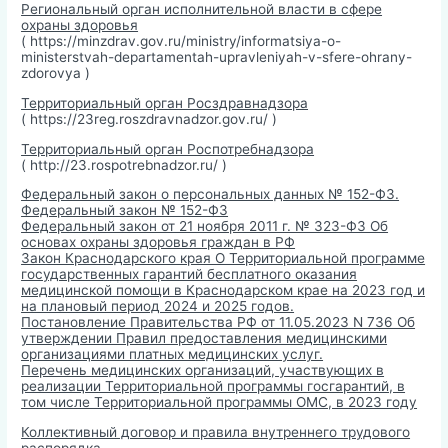
Региональный орган исполнительной власти в сфере
охраны здоровья
( https://minzdrav.gov.ru/ministry/informatsiya-o-
ministerstvah-departamentah-upravleniyah-v-sfere-ohrany-
zdorovya )
Территориальный орган Росздравнадзора
( https://23reg.roszdravnadzor.gov.ru/ )
Территориальный орган Роспотребнадзора
( http://23.rospotrebnadzor.ru/ )
Федеральный закон о персональных данных № 152-ФЗ.
Федеральный закон № 152-ФЗ
Федеральный закон от 21 ноября 2011 г. № 323-ФЗ Об
основах охраны здоровья граждан в РФ
Закон Краснодарского края О Территориальной программе
государственных гарантий бесплатного оказания
медицинской помощи в Краснодарском крае на 2023 год и
на плановый период 2024 и 2025 годов.
Постановление Правительства РФ от 11.05.2023 N 736 Об
утверждении Правил предоставления медицинскими
организациями платных медицинских услуг.
Перечень медицинских организаций, участвующих в
реализации Территориальной программы госгарантий, в
том числе Территориальной программы ОМС, в 2023 году
Коллективный договор и правила внутреннего трудового
распорядка