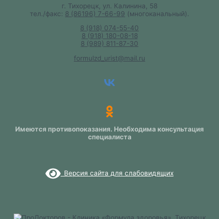
г. Тихорецк, ул. Калинина, 58
тел./факс:
8 (86196) 7-66-99
(многоканальный).
8 (918) 074-55-40
8 (918) 180-08-18
8 (989) 811-87-30
formulzd_urist@mail.ru
Имеются противопоказания. Необходима консультация
специалиста
Версия сайта для слабовидящих