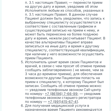
п. 3.1. настоящих Правил; — перенести прием
на другую дату и время, уведомив об этом
Исполнителя любым из способов, указанных в
п. 3.1. настоящих Правил. В данном случае
Пациент должен быть уведомлен, что запись к
выбранному специалисту осуществляется в
соответствии с составленным графиком и
существующей записью на прием к нему, и
может быть перенесена на более позднюю
дату и время, нежели рассчитывает Пациент. В
качестве альтернативы Пациент вправе
записаться на иные дату и время к другому
специалисту, соответствующей квалификации,
при наличии у него возможности осуществить
прием Пациента.
Исполнитель ценит время своих Пациентов и
врачей, в связи с чем просит об отмене приема
сообщать заблаговременно ( не менее, чем за
3 часа до времени приема), для обеспечения
возможности другим Пациентам попасть на
прием к специалисту, к которому Пациент был
записан. Сообщить об отмене приема можно:
— уведомив телефонным звонком Call-центр
по номеру-
+7 (86196) 7-66-99
; — уведомив
телефонным звонком старшего регистратора
по номеру —
+7 (991)415-67-41
.
Для получения медицинской услуги в
назначенное время Пациенту рекомендуется