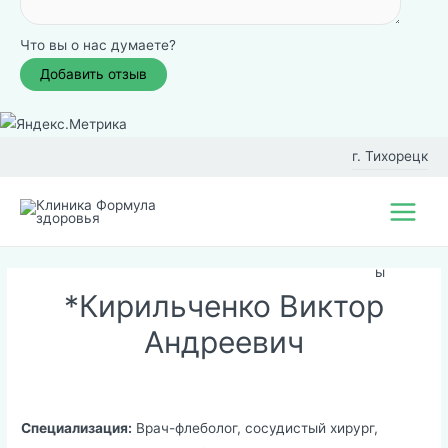
Что вы о нас думаете?
Перейти
к
г. Тихорецк
содержимому
Фил
Main
иал
Menu
ы
*Кирильченко Виктор
Андреевич
Специализация:
Врач-флеболог, сосудистый хирург,