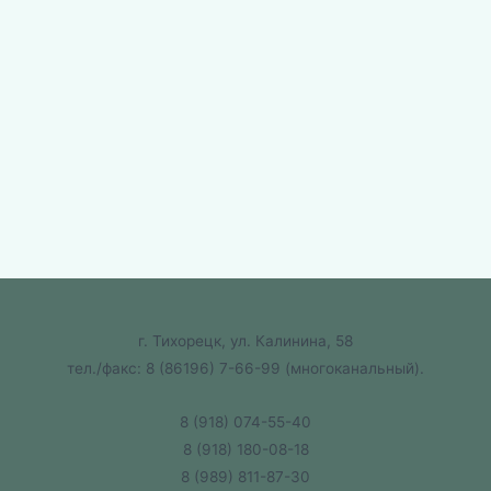
г. Тихорецк, ул. Калинина, 58
тел./факс:
8 (86196) 7-66-99
(многоканальный).
8 (918) 074-55-40
8 (918) 180-08-18
8 (989) 811-87-30