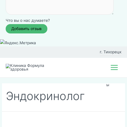
Что вы о нас думаете?
Перейти
к
г. Тихорецк
содержимому
Фил
Main
иал
Menu
ы
Эндокринолог