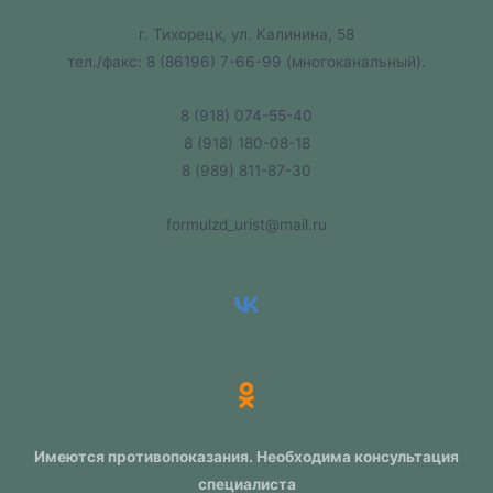
г. Тихорецк, ул. Калинина, 58
тел./факс:
8 (86196) 7-66-99
(многоканальный).
8 (918) 074-55-40
8 (918) 180-08-18
8 (989) 811-87-30
formulzd_urist@mail.ru
Имеются противопоказания. Необходима консультация
специалиста