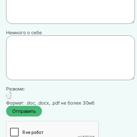
Немного о себе
Резюме:
Формат: .doc, .docx, .pdf не более 30мб