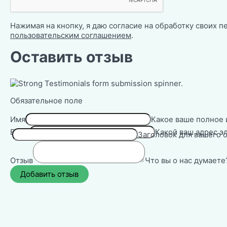
Нажимая на кнопку, я даю согласие на обработку своих п
пользовательским соглашением
.
Оставить отзыв
Обязательное поле
Имя
Какое ваше полное 
Email
Какой ваш адрес э
Заголовок для вашего о
Отзыв
Что вы о нас думаете