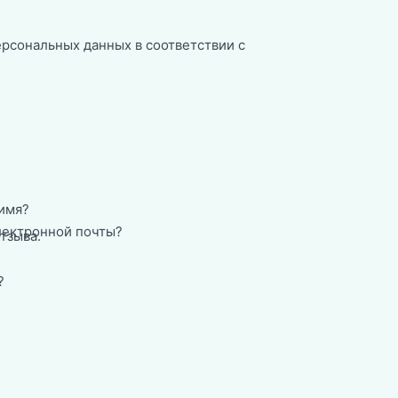
ерсональных данных в соответствии с
имя?
лектронной почты?
тзыва.
?