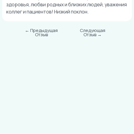
здоровья, любви родных и близких людей, уважения
коллег и пациентов! Низкий поклон.
←
Предыдущая
Следующая
Навигация
Отзыв
Отзыв
→
по
записям