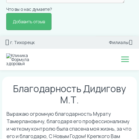
Что вы о нас думаете?
Перейти
г. Тихорецк
Филиалы
к
содержимому
Main
Menu
Благодарность Дидигову
М.Т.
Выражаю огромную благодарность Мурату
Тамерлановичу, благодаря его профессионализму
и четкому контролю была спасена моя жизнь, за что
его и благодарю, С Новым Годом! Крепкого Вам