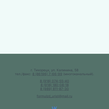
г. Тихорецк, ул. Калинина, 58
тел./факс:
8 (86196) 7-66-99
(многоканальный).
8 (918) 074-55-40
8 (918) 180-08-18
8 (989) 811-87-30
formulzd_urist@mail.ru