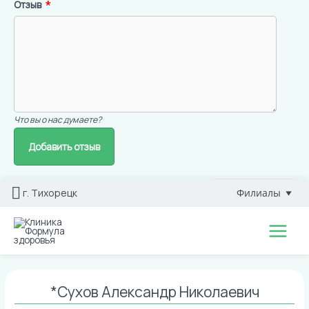
Отзыв
Что вы о нас думаете?
Перейти
г. Тихорецк
Филиалы
к
содержимому
Main
Menu
*Сухов Александр Николаевич