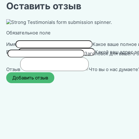
Оставить отзыв
Обязательное поле
Имя
Какое ваше полное 
Email
Какой ваш адрес э
Заголовок для вашего о
Отзыв
Что вы о нас думаете