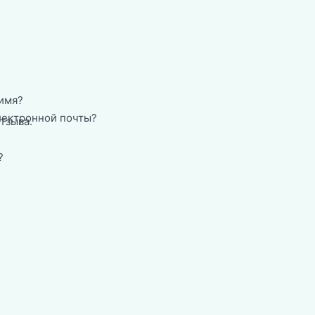
имя?
лектронной почты?
тзыва.
?