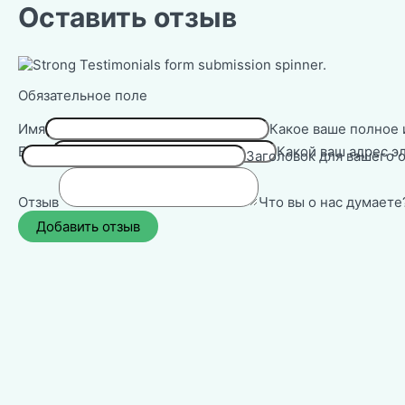
Оставить отзыв
Обязательное поле
Имя
Какое ваше полное 
Email
Какой ваш адрес э
Заголовок для вашего о
Отзыв
Что вы о нас думаете