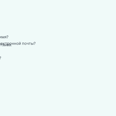
имя?
лектронной почты?
тзыва.
?