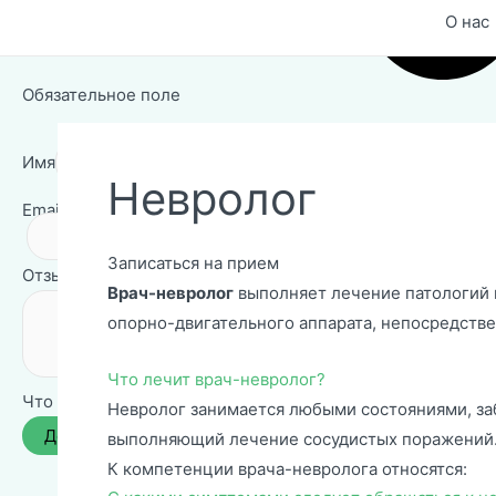
О нас
Обязательное поле
Имя
Какое ваше полно
Невролог
Email
Какой ваш адрес
Заголовок для вашего
Записаться на прием
Отзыв
Врач-невролог
выполняет лечение патологий 
опорно-двигательного аппарата, непосредств
Что лечит врач-невролог?
Что вы о нас думаете?
Невролог занимается любыми состояниями, заб
выполняющий лечение сосудистых поражений
К компетенции врача-невролога относятся: