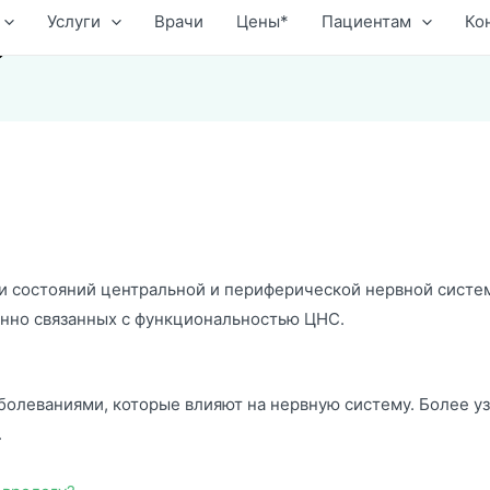
Услуги
Врачи
Цены*
Пациентам
Ко
е имя?
 электронной почты?
 отзыва.
и состояний центральной и периферической нервной систем
енно связанных с функциональностью ЦНС.
олеваниями, которые влияют на нервную систему. Более уз
.