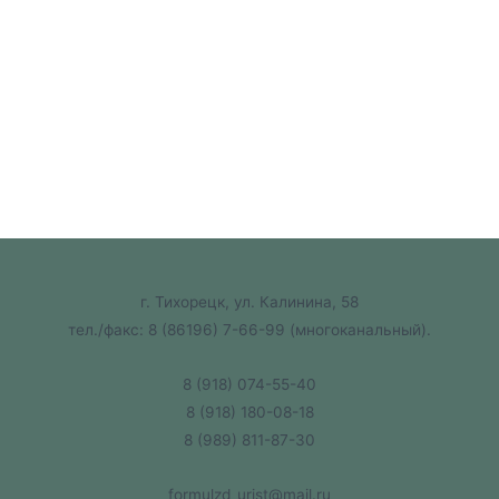
г. Тихорецк, ул. Калинина, 58
тел./факс:
8 (86196) 7-66-99
(многоканальный).
8 (918) 074-55-40
8 (918) 180-08-18
8 (989) 811-87-30
formulzd_urist@mail.ru