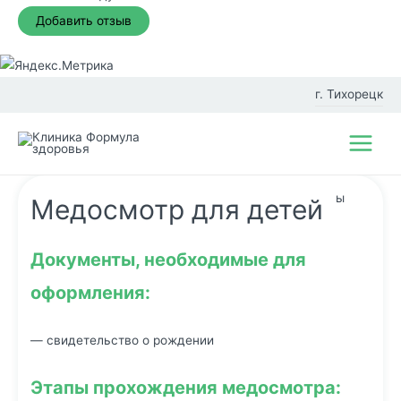
Перейти
к
г. Тихорецк
содержимому
Фил
Main
иал
Menu
ы
Медосмотр для детей
Документы, необходимые для
оформления:
— свидетельство о рождении
Этапы прохождения медосмотра: