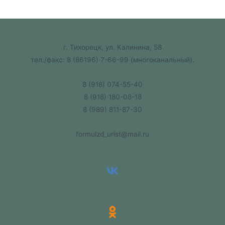
г. Тихорецк, ул. Калинина, 58
тел./факс:
8 (86196) 7-66-99
(многоканальный).
8 (918) 074-55-40
8 (918) 180-08-18
8 (989) 811-87-30
formulzd_urist@mail.ru