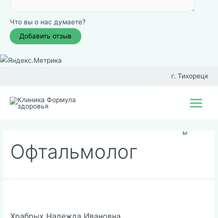
Что вы о нас думаете?
Перейти
к
г. Тихорецк
содержимому
Фил
Main
иал
Menu
ы
Офтальмолог
Храбрых Надежда Ивановна